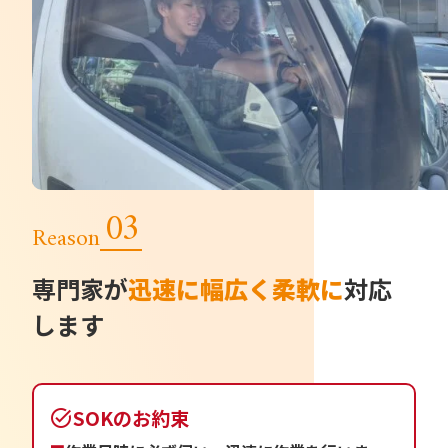
Reason
専門家が
迅速に幅広く柔軟に
対応
します
SOKのお約束
task_alt